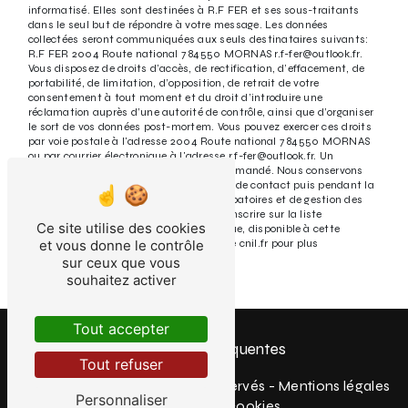
informatisé. Elles sont destinées à R.F FER et ses sous-traitants
dans le seul but de répondre à votre message. Les données
collectées seront communiquées aux seuls destinataires suivants:
R.F FER 2004 Route national 7 84550 MORNAS r.f-fer@outlook.fr.
Vous disposez de droits d’accès, de rectification, d’effacement, de
portabilité, de limitation, d’opposition, de retrait de votre
consentement à tout moment et du droit d’introduire une
réclamation auprès d’une autorité de contrôle, ainsi que d’organiser
le sort de vos données post-mortem. Vous pouvez exercer ces droits
par voie postale à l'adresse 2004 Route national 7 84550 MORNAS
ou par courrier électronique à l'adresse r.f-fer@outlook.fr. Un
justificatif d'identité pourra vous être demandé. Nous conservons
vos données pendant la période de prise de contact puis pendant la
durée de prescription légale aux fins probatoires et de gestion des
contentieux. Vous avez le droit de vous inscrire sur la liste
Ce site utilise des cookies
d'opposition au démarchage téléphonique, disponible à cette
et vous donne le contrôle
adresse:
Bloctel.gouv.fr
. Consultez le site cnil.fr pour plus
d’informations sur vos droits.
sur ceux que vous
souhaitez activer
Tout accepter
Recherches fréquentes
Tout refuser
©
Vistalid
- 2026 - Tous droits réservés -
Mentions légales
Personnaliser
-
Gestion des cookies