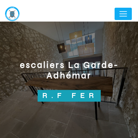
Panneau de gestion des cookies
escaliers La Garde-
Adhémar
R.F FER