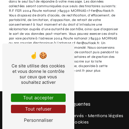
dans le seul but de répondre à votre message. Les données
collectées seront communiquées aux seuls destinataires suivants:
R.F FER 2004 Route national 7 84550 MORNAS r.f-fer@outlook.fr.
Vous disposez de droits d’accès, de rectification, d’effacement, de
portabilité, de limitation, d’opposition, de retrait de votre
consentement à tout moment et du droit d’introduire une
réclamation auprès d’une autorité de contrôle, ainsi que d’organiser
le sort de vos données post-mortem. Vous pouvez exercer ces droits
par voie postale à l'adresse 2004 Route national 7 84550 MORNAS
ou par courrier électronique à l'adresse r.f-fer@outlook.fr. Un
justificatif d'identité pourra vous être demandé. Nous conservons
vos données pendant la période de prise de contact puis pendant la
durée de prescription légale aux fins probatoires et de gestion des
contentieux. Vous avez le droit de vous inscrire sur la liste
Ce site utilise des cookies
d'opposition au démarchage téléphonique, disponible à cette
et vous donne le contrôle
adresse:
Bloctel.gouv.fr
. Consultez le site cnil.fr pour plus
d’informations sur vos droits.
sur ceux que vous
souhaitez activer
Tout accepter
Recherches fréquentes
Tout refuser
©
Vistalid
- 2026 - Tous droits réservés -
Mentions légales
Personnaliser
-
Gestion des cookies