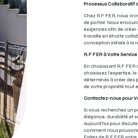
Processus Collaboratif 
Chez R.F FER, nous cro
de portail. Nous encoura
exigences afin de créer 
travaille en étroite col
conception initiale à la r
R.F FER à Votre Servic
En choisissant R.F FER
choisissez l'expertise, l
déterminés à créer des p
de votre propriété tout e
Contactez-nous pour Vot
Si vous recherchez un p
élégance, durabilité et 
aujourd'hui pour discute
comment nous pouvons tr
Faites de R.F FER votre 