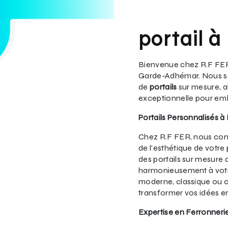
portail 
Bienvenue chez R.F FER,
Garde-Adhémar. Nous so
de
portails
sur mesure, all
exceptionnelle pour embe
Portails Personnalisés
Chez R.F FER, nous comp
de l'esthétique de votr
des portails sur mesure q
harmonieusement à votr
moderne, classique ou co
transformer vos idées en
Expertise en Ferronnerie