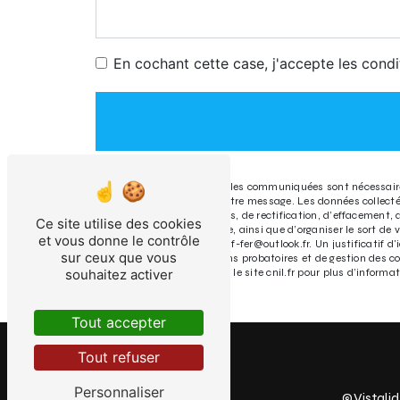
En cochant cette case, j'accepte les condi
** Les données personnelles communiquées sont nécessaires 
seul but de répondre à votre message. Les données collec
disposez de droits d’accès, de rectification, d’effacement,
Ce site utilise des cookies
d’une autorité de contrôle, ainsi que d’organiser le sort 
et vous donne le contrôle
électronique à l'adresse r.f-fer@outlook.fr. Un justificati
sur ceux que vous
prescription légale aux fins probatoires et de gestion des c
souhaitez activer
Bloctel.gouv.fr
. Consultez le site cnil.fr pour plus d’informat
Tout accepter
Tout refuser
Personnaliser
©
Vistalid