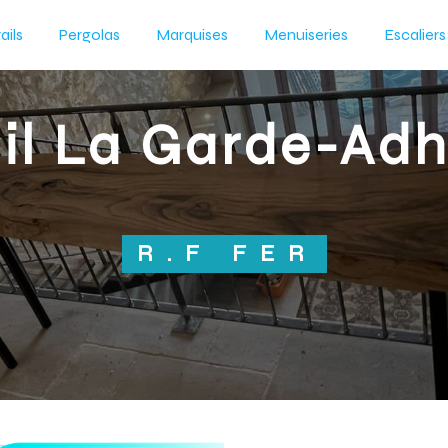
ails
Pergolas
Marquises
Menuiseries
Escaliers
ail La Garde-Ad
R.F FER