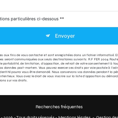
tions particulières ci-dessous **
Envoyer
aux fins de vous contacter et sont enregistrées dans un fichier informatisé. El
tées seront communiquées aux seuls destinataires suivants: R.F FER 2004 Route
 de portabilité, de limitation, d’opposition, de retrait de votre consentement à 
de vos données post-mortem. Vous pouvez exercer ces droits par voie postale à l
f d'identité pourra vous être demandé. Nous conservons vos données pendant la pé
ontentieux. Vous avez le droit de vous inscrire sur la liste d'opposition au déma
ions sur vos droits.
Recherches fréquentes
- 2026 - Tous droits réservés -
Mentions légales
-
Gestion de