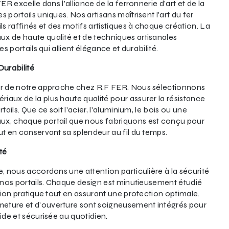
FER excelle dans l'alliance de la ferronnerie d'art et de la
 portails uniques. Nos artisans maîtrisent l'art du fer
ls raffinés et des motifs artistiques à chaque création. La
x de haute qualité et de techniques artisanales
es portails qui allient élégance et durabilité.
Durabilité
ur de notre approche chez R.F FER. Nous sélectionnons
aux de la plus haute qualité pour assurer la résistance
tails. Que ce soit l'acier, l'aluminium, le bois ou une
ux, chaque portail que nous fabriquons est conçu pour
ut en conservant sa splendeur au fil du temps.
té
e, nous accordons une attention particulière à la sécurité
e nos portails. Chaque design est minutieusement étudié
ation pratique tout en assurant une protection optimale.
eture et d'ouverture sont soigneusement intégrés pour
ide et sécurisée au quotidien.