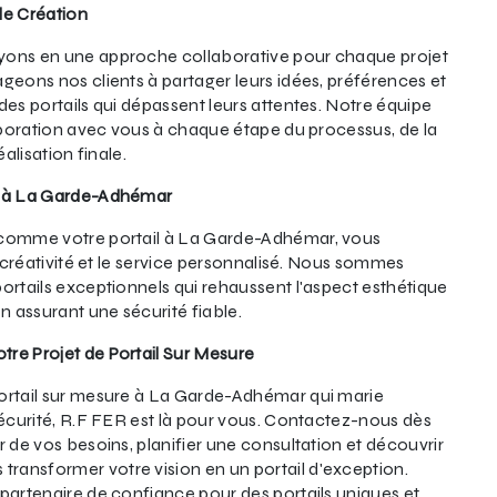
de Création
yons en une approche collaborative pour chaque projet
geons nos clients à partager leurs idées, préférences et
des portails qui dépassent leurs attentes. Notre équipe
laboration avec vous à chaque étape du processus, de la
éalisation finale.
e à La Garde-Adhémar
 comme votre portail à La Garde-Adhémar, vous
a créativité et le service personnalisé. Nous sommes
ortails exceptionnels qui rehaussent l'aspect esthétique
n assurant une sécurité fiable.
re Projet de Portail Sur Mesure
ortail sur mesure à La Garde-Adhémar qui marie
sécurité, R.F FER est là pour vous. Contactez-nous dès
r de vos besoins, planifier une consultation et découvrir
ansformer votre vision en un portail d'exception.
partenaire de confiance pour des portails uniques et