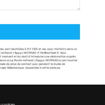
les sont destinées à R.F FER et ses sous-traitants dans le
 national 7 84550 MORNAS r.f-fer@outlook.fr. Vous
tout moment et du droit d’introduire une réclamation auprès
'adresse 2004 Route national 7 84550 MORNAS ou par courrier
riode de prise de contact puis pendant la durée de
rchage téléphonique, disponible à cette adresse:
s cookies