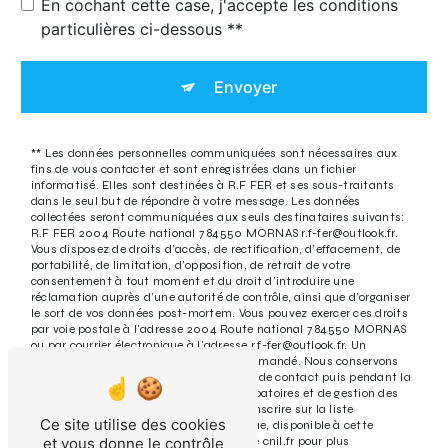
En cochant cette case, j'accepte les conditions
particulières ci-dessous **
Envoyer
** Les données personnelles communiquées sont nécessaires aux
fins de vous contacter et sont enregistrées dans un fichier
informatisé. Elles sont destinées à R.F FER et ses sous-traitants
dans le seul but de répondre à votre message. Les données
collectées seront communiquées aux seuls destinataires suivants:
R.F FER 2004 Route national 7 84550 MORNAS r.f-fer@outlook.fr.
Vous disposez de droits d’accès, de rectification, d’effacement, de
portabilité, de limitation, d’opposition, de retrait de votre
consentement à tout moment et du droit d’introduire une
réclamation auprès d’une autorité de contrôle, ainsi que d’organiser
le sort de vos données post-mortem. Vous pouvez exercer ces droits
par voie postale à l'adresse 2004 Route national 7 84550 MORNAS
ou par courrier électronique à l'adresse r.f-fer@outlook.fr. Un
justificatif d'identité pourra vous être demandé. Nous conservons
vos données pendant la période de prise de contact puis pendant la
durée de prescription légale aux fins probatoires et de gestion des
contentieux. Vous avez le droit de vous inscrire sur la liste
Ce site utilise des cookies
d'opposition au démarchage téléphonique, disponible à cette
et vous donne le contrôle
adresse:
Bloctel.gouv.fr
. Consultez le site cnil.fr pour plus